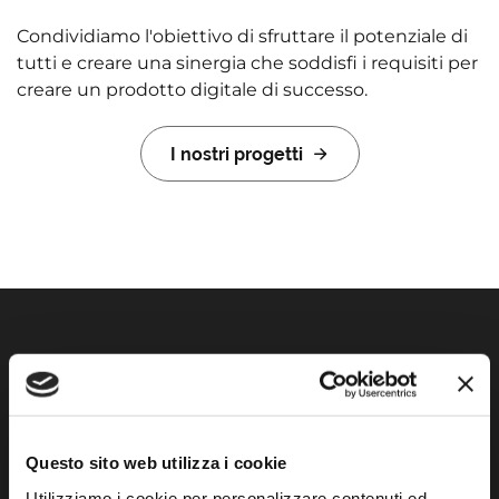
Condividiamo l'obiettivo di sfruttare il potenziale di
tutti e creare una sinergia che soddisfi i requisiti per
creare un prodotto digitale di successo.
I nostri progetti
Contattaci!
Say hello!
Questo sito web utilizza i cookie
Utilizziamo i cookie per personalizzare contenuti ed