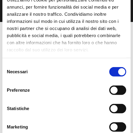
annunci, per fornire funzionalità dei social media e per
analizzare il nostro traffico. Condividiamo inoltre
informazioni sul modo in cui utilizza il nostro sito con i
nostri partner che si occupano di analisi dei dati web,
pubblicità e social media, i quali potrebbero combinarle
con altre informazioni che ha fornito loro o che hanno
raccolto dal suo utilizzo dei loro servizi.
About us | Questo è quello in cui crediamo
Il team
Selezione
Necessari
del
consenso
Preferenze
FLAVIO FABBRIZI
Statistiche
CEO / Software Development Manager / CoFounder
Marketing